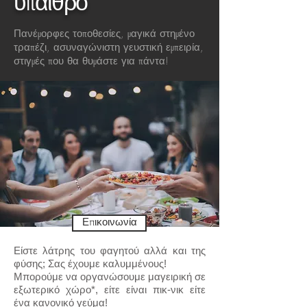
ύπαιθρο
Πανέμορφες τοποθεσίες, μαγικά στημένο
τραπέζι, ασυναγώνιστη γευστική εμπειρία,
στιγμές που θα θυμάστε για πάντα!
Επικοινωνία
Είστε λάτρης του φαγητού αλλά και της
φύσης; Σας έχουμε καλυμμένους!
Μπορούμε να οργανώσουμε μαγειρική σε
εξωτερικό χώρο*, είτε είναι πικ-νικ είτε
ένα κανονικό γεύμα!