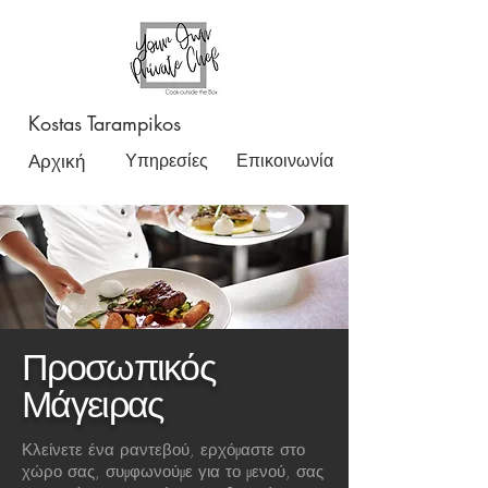
Kostas Tarampikos
Αρχική
Υπηρεσίες
Επικοινωνία
Προσωπικός
​Μάγειρας
Κλείνετε ένα ραντεβού, ερχόμαστε στο
χώρο σας, συμφωνούμε για το μενού, σας