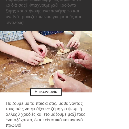
παιδιά σας! Φτιάχνουμε μαζί προϊόντα
ζύμης και στήνουμε ένα πανέμορφο και
υγειϊνό τραπέζι πρωινού για μικρούς και
μεγάλους!
Επικοινωνία
Παίζουμε με τα παιδιά σας, μαθαίνοντάς
τους πώς να φτιάξουνε ζύμη για ψωμί ή
άλλες λιχουδιές και ετοιμάζουμε μαζί τους
ένα αξέχαστο,
διασκεδαστικό και υγειινό
πρωινό!