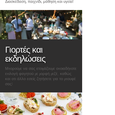
Διασκέδαση, παιχνίδι, μάθηση και υγεία!
Γιορτές και
εκδηλώσεις
Μπορούμε να σας ετοιμάζουμε οποιαδήποτε
επιλογή φαγητού με μορφή μεζέ, καθώς
και οτι άλλο εσείς ζητήσετε για το μπουφέ
σας!